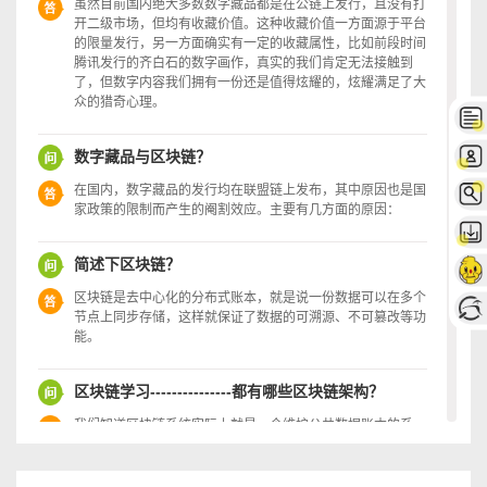
虽然目前国内绝大多数数字藏品都是在公链上发行，且没有打
开二级市场，但均有收藏价值。这种收藏价值一方面源于平台
的限量发行，另一方面确实有一定的收藏属性，比如前段时间
腾讯发行的齐白石的数字画作，真实的我们肯定无法接触到
了，但数字内容我们拥有一份还是值得炫耀的，炫耀满足了大
众的猎奇心理。
数字藏品与区块链？
在国内，数字藏品的发行均在联盟链上发布，其中原因也是国
家政策的限制而产生的阉割效应。主要有几方面的原因：
简述下区块链？
区块链是去中心化的分布式账本，就是说一份数据可以在多个
节点上同步存储，这样就保证了数据的可溯源、不可篡改等功
能。
区块链学习---------------都有哪些区块链架构？
我们知道区块链系统实际上就是一个维护公共数据账本的系
统，一切的技术单元的设计都是为了更好地维护好这个公共账
本。