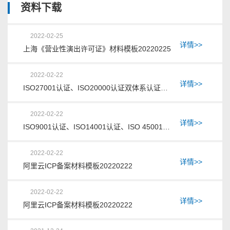
资料下载
区块链学习---------------都有哪些区块链分类？
根据网络范围，区块链可以分为公有链、私有链、联盟链。
2022-02-25
详情>>
上海《营业性演出许可证》材料模板20220225
最近火爆的NFT数字藏品是什么？
2022-02-22
最近火爆的NFT数字藏品是什么？NFT,数字藏品,区块链,鲸探,
详情>>
ISO27001认证、ISO20000认证双体系认证方案20220222
数字代币,艺术品经营,幻核,千寻数藏,蚂蚁链
2022-02-22
什么企业需要办理《区块链信息服务备案》？
详情>>
ISO9001认证、ISO14001认证、ISO 45001认证三体系咨询方案20220222
什么企业需要办理《区块链信息服务备案》?区块链是一个分
布式的共享账本和数据库，具有去中心化、不可篡改、全程留
痕、可以追溯、集体维护、公开透明等特点。只要企业经营业
2022-02-22
务是基于区块链技术或者系统，通过互联网站、应用程序等形
详情>>
阿里云ICP备案材料模板20220222
式，向社会公众提供信息服务的企业，都需要做区块链信息服
务备案。
2022-02-22
详情>>
《网络出版服务许可证》定义、范围、申请条件分别
阿里云ICP备案材料模板20220222
是什么？北京地区的《网络出版服务许可证》怎么续
证？