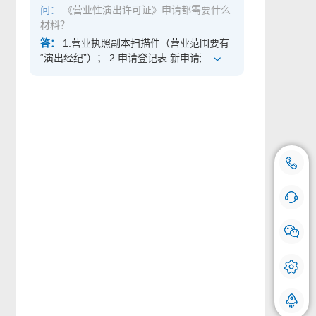
问：
《营业性演出许可证》申请都需要什么
可证件。无论是国外来华演出，还是大陆、
材料？
港澳台的演出，都属于营业性演出。 如需详
细了解可咨询我，咨询电话：18500769661
答：
1.营业执照副本扫描件（营业范围要有
同微信。
“演出经纪”）； 2.申请登记表 新申请演出经
纪机构从事营业性演出经营活动中的“演出票
务”活动，需填写申请登记表中“公司网站域
名”栏或者“移动端APP公众号”栏。一并需提
供：网站域名证书、网站首页截图和演出票
务销售页面截图。或者提供：微信认证该公
众号账号主体页面截图、该公众号首页截图
和销售演出票务页面截图。无“演出票务”业
18500769112
咨询热线：
务需求和能力请忽略。 3.3个以上专职演出
手机号登记
经纪人员（演出经纪人证件的“从业单位”应
在线咨询 快问快答
与提交申请的单位一致，且证书期限在有效
期范围内。），材料加盖公章； 如需详细了
解可咨询我，咨询电话：18500769661同微
我们会对您的号码严格保密，请放心使用。
信。