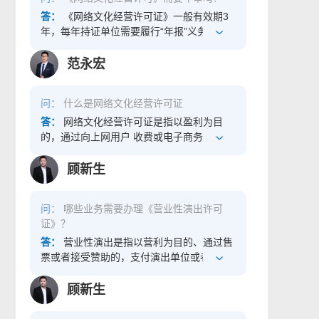
答：
《网络文化经营许可证》一般有效期3
年，每年持证单位需要履行“年报”义务，而
非年审、年检。
范永宏
问：
什么是网络文化经营许可证
答：
网络文化经营许可证是指以盈利为目
的，通过向上网用户 收费或电子商务、广
告、赞助等方式获取利益，提供互联 网文化
产品及其服务的活动。 对申请从事经营性文
顾新生
化活动的省、自治区、直辖市人民政府文化
行政部门应当自受理 申请之日起20日内做出
问：
哪些业务需要办理《营业性演出许可
批准或不批准的决定。批准的，核发《网络
证》？
文化经营许可证》，并 向社会公告；不批准
的，应当书面通知申请人并说明理由。申请
答：
营业性演出是指以营利为目的、通过售
从事经营性互联网活动经 批准后，应当持
票或者接受赞助的，支付演出单位或者个人
《网络文化经营许可证》，按照《互联网信
报酬的，以演出为媒介进行广告宣传或者产
息管理办法》的有关规定，到 所在电信管理
品促销的，以其他营利方式组织演出的方式
顾新生
机构或国务院信息产业主管部门办理相关手
为公众举办的现场文艺表演活动，以上表演
续。
活动需要通过相关文化单位审核通过颁发许