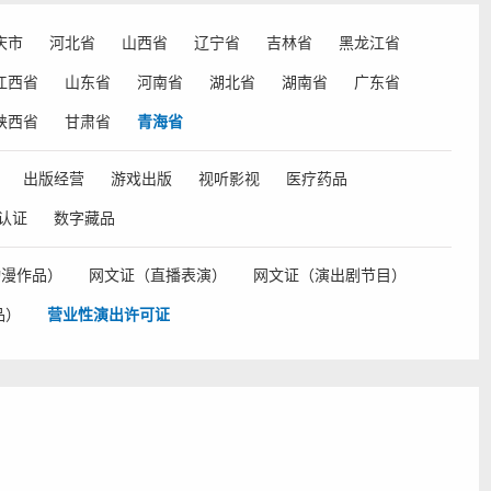
庆市
河北省
山西省
辽宁省
吉林省
黑龙江省
江西省
山东省
河南省
湖北省
湖南省
广东省
陕西省
甘肃省
青海省
出版经营
游戏出版
视听影视
医疗药品
认证
数字藏品
动漫作品）
网文证（直播表演）
网文证（演出剧节目）
品）
营业性演出许可证