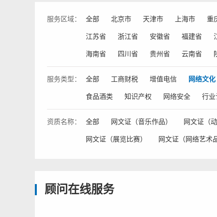
服务
区域：
全部
北京市
天津市
上海市
重
江苏省
浙江省
安徽省
福建省
海南省
四川省
贵州省
云南省
服务
类型：
全部
工商财税
增值电信
网络文化
食品酒类
知识产权
网络安全
行业
资质
名称：
全部
网文证（音乐作品）
网文证（
网文证（展览比赛）
网文证（网络艺术
顾问在线服务