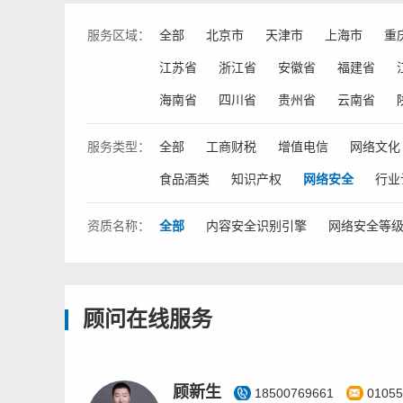
服务
区域：
全部
北京市
天津市
上海市
重
江苏省
浙江省
安徽省
福建省
海南省
四川省
贵州省
云南省
服务
类型：
全部
工商财税
增值电信
网络文化
食品酒类
知识产权
网络安全
行业
资质
名称：
全部
内容安全识别引擎
网络安全等
顾问在线服务
顾新生
18500769661
01055