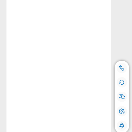
18500769112
咨询热线：
手机号登记
在线咨询 快问快答
我们会对您的号码严格保密，请放心使用。