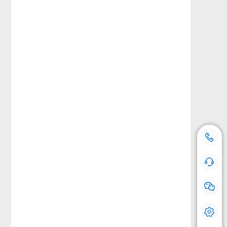
18500769112
咨询热线：
手机号登记
在线咨询 快问快答
我们会对您的号码严格保密，请放心使用。