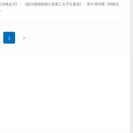
务资格证书》、《医疗器械网络交易第三方平台备案》、新片场传媒《网络文
I。
1
>