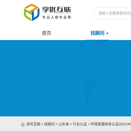
首页
找顾问
享优互联
>
找顾问
>
山东省
>
行业认证
>
环境管理体系认证(ISO140