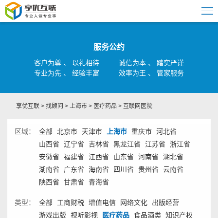
服务公约
客户为尊 、 以礼相待
诚信为本 、 踏实严谨
专业为先 、 经验丰富
效率为王 、 管家服务
享优互联
>
找顾问
>
上海市
>
医疗药品
>
互联网医院
区域：
全部
北京市
天津市
上海市
重庆市
河北省
山西省
辽宁省
吉林省
黑龙江省
江苏省
浙江省
安徽省
福建省
江西省
山东省
河南省
湖北省
湖南省
广东省
海南省
四川省
贵州省
云南省
陕西省
甘肃省
青海省
类型：
全部
工商财税
增值电信
网络文化
出版经营
游戏出版
视听影视
医疗药品
食品酒类
知识产权