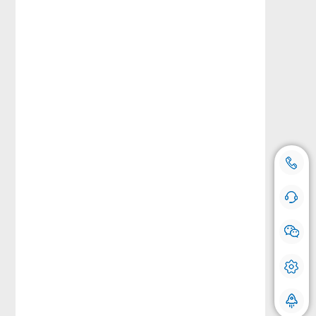
18500769112
咨询热线：
手机号登记
在线咨询 快问快答
我们会对您的号码严格保密，请放心使用。