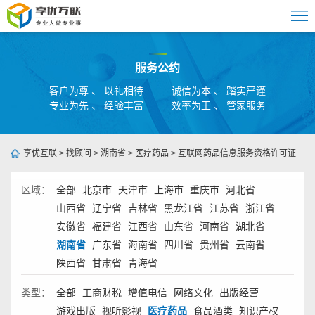
服务公约
客户为尊 、 以礼相待
诚信为本 、 踏实严谨
专业为先 、 经验丰富
效率为王 、 管家服务
享优互联
>
找顾问
>
湖南省
>
医疗药品
>
互联网药品信息服务资格许可证
区域：
全部
北京市
天津市
上海市
重庆市
河北省
山西省
辽宁省
吉林省
黑龙江省
江苏省
浙江省
安徽省
福建省
江西省
山东省
河南省
湖北省
湖南省
广东省
海南省
四川省
贵州省
云南省
陕西省
甘肃省
青海省
类型：
全部
工商财税
增值电信
网络文化
出版经营
游戏出版
视听影视
医疗药品
食品酒类
知识产权