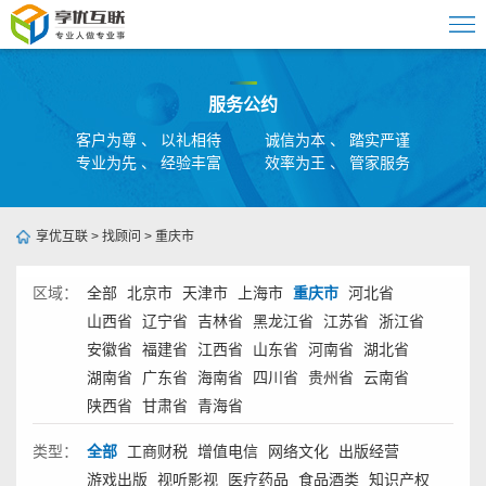
服务公约
客户为尊 、 以礼相待
诚信为本 、 踏实严谨
专业为先 、 经验丰富
效率为王 、 管家服务
享优互联
>
找顾问
>
重庆市
区域：
全部
北京市
天津市
上海市
重庆市
河北省
山西省
辽宁省
吉林省
黑龙江省
江苏省
浙江省
安徽省
福建省
江西省
山东省
河南省
湖北省
湖南省
广东省
海南省
四川省
贵州省
云南省
陕西省
甘肃省
青海省
类型：
全部
工商财税
增值电信
网络文化
出版经营
游戏出版
视听影视
医疗药品
食品酒类
知识产权