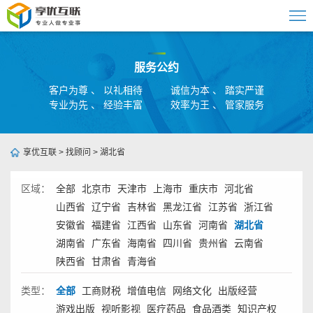
服务公约
客户为尊 、 以礼相待
诚信为本 、 踏实严谨
专业为先 、 经验丰富
效率为王 、 管家服务
享优互联
>
找顾问
>
湖北省
区域：
全部
北京市
天津市
上海市
重庆市
河北省
山西省
辽宁省
吉林省
黑龙江省
江苏省
浙江省
安徽省
福建省
江西省
山东省
河南省
湖北省
湖南省
广东省
海南省
四川省
贵州省
云南省
陕西省
甘肃省
青海省
类型：
全部
工商财税
增值电信
网络文化
出版经营
游戏出版
视听影视
医疗药品
食品酒类
知识产权