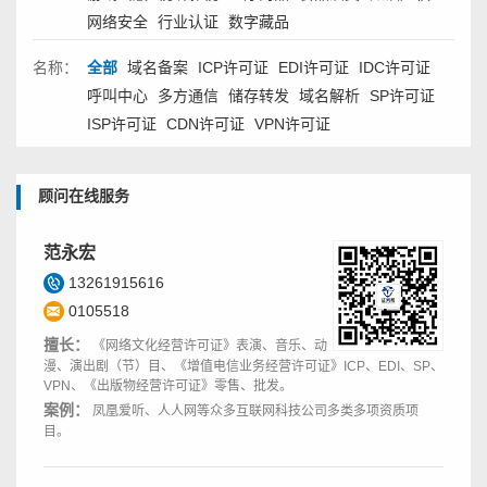
网络安全
行业认证
数字藏品
名称：
全部
域名备案
ICP许可证
EDI许可证
IDC许可证
呼叫中心
多方通信
储存转发
域名解析
SP许可证
ISP许可证
CDN许可证
VPN许可证
顾问在线服务
范永宏
13261915616
0105518
擅长：
《网络文化经营许可证》表演、音乐、动
漫、演出剧（节）目、《增值电信业务经营许可证》ICP、EDI、SP、
VPN、《出版物经营许可证》零售、批发。
案例：
凤凰爱听、人人网等众多互联网科技公司多类多项资质项
目。