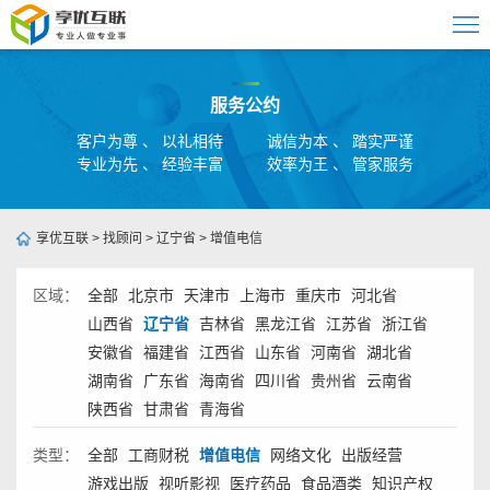
服务公约
客户为尊 、 以礼相待
诚信为本 、 踏实严谨
专业为先 、 经验丰富
效率为王 、 管家服务
享优互联
>
找顾问
>
辽宁省
>
增值电信
区域：
全部
北京市
天津市
上海市
重庆市
河北省
山西省
辽宁省
吉林省
黑龙江省
江苏省
浙江省
安徽省
福建省
江西省
山东省
河南省
湖北省
湖南省
广东省
海南省
四川省
贵州省
云南省
陕西省
甘肃省
青海省
类型：
全部
工商财税
增值电信
网络文化
出版经营
游戏出版
视听影视
医疗药品
食品酒类
知识产权