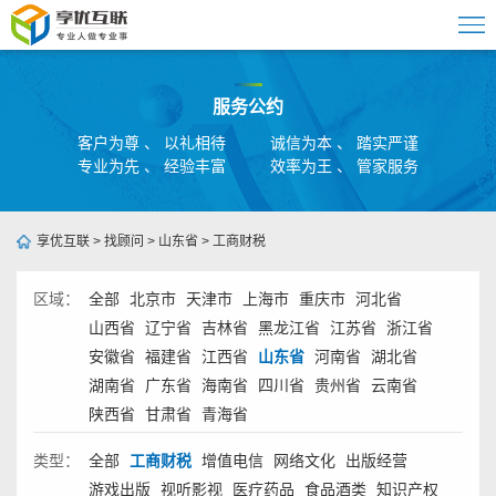
服务公约
客户为尊 、 以礼相待
诚信为本 、 踏实严谨
专业为先 、 经验丰富
效率为王 、 管家服务
享优互联
>
找顾问
>
山东省
>
工商财税
区域：
全部
北京市
天津市
上海市
重庆市
河北省
山西省
辽宁省
吉林省
黑龙江省
江苏省
浙江省
安徽省
福建省
江西省
山东省
河南省
湖北省
湖南省
广东省
海南省
四川省
贵州省
云南省
陕西省
甘肃省
青海省
类型：
全部
工商财税
增值电信
网络文化
出版经营
游戏出版
视听影视
医疗药品
食品酒类
知识产权