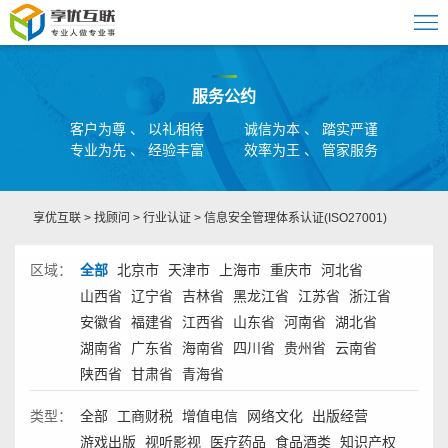
服务公约
客户为尊 、 以礼相待
诚信为本 、 踏实严谨
专业为先 、 经验丰富
效率为王 、 管家服务
享优互联
>
找顾问
>
行业认证
>
信息安全管理体系认证(ISO27001)
区域：
全部
北京市
天津市
上海市
重庆市
河北省
山西省
辽宁省
吉林省
黑龙江省
江苏省
浙江省
安徽省
福建省
江西省
山东省
河南省
湖北省
湖南省
广东省
海南省
四川省
贵州省
云南省
陕西省
甘肃省
青海省
类型：
全部
工商财税
增值电信
网络文化
出版经营
游戏出版
视听影视
医疗药品
食品酒类
知识产权