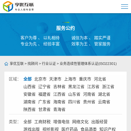
服务公约
客户为尊 、 以礼相待
诚信为本 、 踏实严谨
专业为先 、 经验丰富
效率为王 、 管家服务
享优互联
>
找顾问
>
行业认证
>
业务连续性管理体系认证(ISO22301)
区域：
全部
北京市
天津市
上海市
重庆市
河北省
山西省
辽宁省
吉林省
黑龙江省
江苏省
浙江省
安徽省
福建省
江西省
山东省
河南省
湖北省
湖南省
广东省
海南省
四川省
贵州省
云南省
陕西省
甘肃省
青海省
类型：
全部
工商财税
增值电信
网络文化
出版经营
游戏出版
视听影视
医疗药品
食品酒类
知识产权