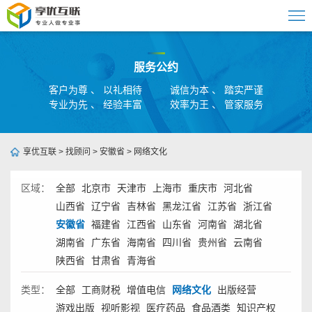
服务公约
客户为尊 、 以礼相待
诚信为本 、 踏实严谨
专业为先 、 经验丰富
效率为王 、 管家服务
享优互联
>
找顾问
>
安徽省
>
网络文化
区域：
全部
北京市
天津市
上海市
重庆市
河北省
山西省
辽宁省
吉林省
黑龙江省
江苏省
浙江省
安徽省
福建省
江西省
山东省
河南省
湖北省
湖南省
广东省
海南省
四川省
贵州省
云南省
陕西省
甘肃省
青海省
类型：
全部
工商财税
增值电信
网络文化
出版经营
游戏出版
视听影视
医疗药品
食品酒类
知识产权