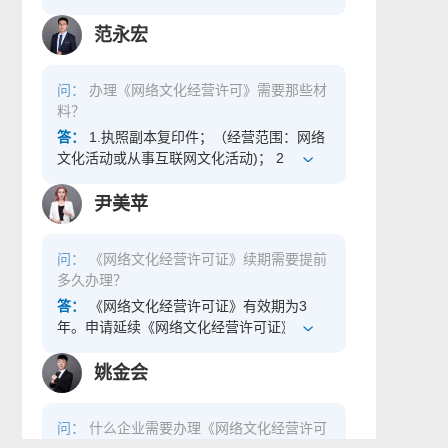
品、工艺美术作品等及上述作品的有限复制
纪机构从事营业性演出经营活动中的“演出票
品，艺术品不包括文物。业务经营活动包
务”活动，需填写申请登记表中“公司网站域
范永宏
括： 收购、销售、租赁； 经纪； 进出口经
名”栏或者“移动端APP公众号”栏。一并需提
营； 鉴定、评估、商业性展览等服务； 以艺
供：网站域名证书、网站首页截图和演出票
术品为标的物的投资经营活动及服务。 《艺
问：
办理《网络文化经营许可》需要那些材
务销售页面截图。或者提供：微信认证该公
术品经营单位备案》证明文件案例： 享优互
料？
众号账号主体页面截图、该公众号首页截图
联-电商入驻审核_增值电信业务_ICP_网络
和销售演出票务页面截图。无“演出票务”业
答：
1.执照副本复印件；（经营范围：网络
文化_数字藏品_商务咨询_资质办理服务 如
务需求和能力请忽略。 3.3个以上专职演出
文化活动或从事互联网文化活动)； 2.工商调
果您在填报过程中有什么不清楚的可给我留
经纪人员（演出经纪人证件的“从业单位”应
档章程扫描件； 3.域名证书；（有效期在6
言，或者通过
与提交申请的单位一致，且证书期限在有效
个月以上）； 4.经营管理制度包含有《用户
尹美苹
http://www.xiangyouhulian.com联系我。
期范围内。），材料加盖公章； 如需详细了
权益保障管理制度》、《技术安全保障管理
解可咨询我，咨询电话：18500769661同微
制度》、《自审制度》、《业务说明》； 5.
问：
《网络文化经营许可证》续期需要提前
信。
展示音乐和动漫作品（提供自有产品的版权
多久办理？
证明，非自有产品还需版权方的授权证明材
料）； 6.地址证明材料（自有房产提供产权
答：
《网络文化经营许可证》有效期为3
扫描件，租赁提供产权证和租赁合同）； 7.
年。申请延续《网络文化经营许可证》的单
部分需要提供8个人社保证明和毕业证扫描件
位，在许可证到期前30天内向市文化行政部
（需要是计算机专业毕业，上海地区申请表
门提出申请。换证期间申请单位可以继续从
姚金会
演需要提40人的社保证明）。
事网络文化产品的运营工作。
问：
什么企业需要办理《网络文化经营许可