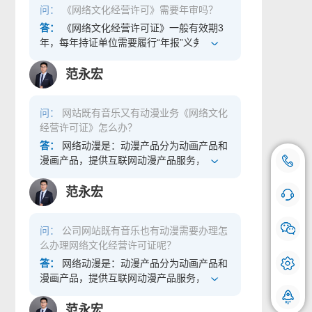
问：
《网络文化经营许可》需要年审吗？
信息如实填写。 服务信息界面 7、提交完成
信息的可追溯可查询特性，让创造者更便捷
也不可分割，成功确保了数字艺术品的真实
以上步骤填写完，第四步提交完成，然后等
地实现作品的确权，并对作品的权属转移和
可信。再通过技术进行确权，让用户可以直
答：
《网络文化经营许可证》一般有效期3
待材料审核。 a) 材料齐全的，在二十个工作
使用过程进行跟踪追溯，能够有效解决数字
接在小程序购买、鉴赏与分享，从而让更多
年，每年持证单位需要履行“年报”义务，而
日内予以备案，发放备案编号，并通过区块
文创作品在版权确权难、版权追溯难、维权
传统文化爱好者能拥有不可复制、永久保
非年审、年检。
链信息服务备案管理系统向社会公布备案信
取证难等方面的痛点，进一步规范数字文创
存、随时鉴赏分享的收藏。 在元宇宙和数字
范永宏
息； b) 材料不齐全的，不予备案，在二十个
版权保护，激发数字内容市场活力。 享优互
藏品领域，区块链作为一种新型的信息技
工作日内通知备案人并说明理由。
联-电商入驻审核_增值电信业务_ICP_网络
术，具有账本一致性、透明可追溯、不可篡
问：
网站既有音乐又有动漫业务《网络文化
文化_数字藏品_商务咨询_资质办理服务 相
改等特性，能够为数字文创作品的版权保护
经营许可证》怎么办？
对于传统收藏品市场，数字藏品的出现能够
提供高效解决方案。其中，非同质化通证
很好地满足以“95 后”和“00 后”为代表的年轻
（NFT，Non-Fungible Token）就是一种使
答：
网络动漫是：动漫产品分为动画产品和
人群需求，尤其是伴随着元宇宙定义爆红，
用了区块链技术的新型数字作品权属凭证，
漫画产品，提供互联网动漫产品服务，如动
18500769112
咨询热线：
“数字藏品”变成眼下年轻人关心的时尚潮流
通过将文创作品的权属存储在去中心化的区
画、漫画作品，包括FLASH动画、网络表
之一。 数字藏品用造型艺术核心理念、巨大
块链网络上，利用链上信息的可追溯可查询
手机号登记
情、手机动漫等，需要办理动漫类文网文。
范永宏
丰富多彩的IP吸引住顾客，让消费者认可数
在线咨询 快问快答
特性，让创造者更便捷地实现作品的确权，
音乐娱乐：从事网络音乐活动，如音乐娱乐
字藏品的使用价值，获得同圈内人群的认
并对作品的权属转移和使用过程进行跟踪追
产品的制作、复制、发行、进口及通过互联
同，与此同时也具有了元宇宙与众不同的真
问：
公司网站既有音乐也有动漫需要办理怎
溯，能够有效解决数字文创作品在版权确权
网提供网络音乐娱乐产品的浏览、使用、下
我们会对您的号码严格保密，请放心使用。
实身份凭据，数字藏品和 IP 的融合满足了年
么办理网络文化经营许可证呢？
难、版权追溯难、维权取证难等方面的痛
载，都需要办理音乐娱乐文网文。
轻人的新消费市场。元宇宙的基础架构正是
点，进一步规范数字文创版权保护，激发数
答：
网络动漫是：动漫产品分为动画产品和
在于链接各技术体系，而数字藏品本身是实
字内容市场活力。 作为数字藏品发售平台对
漫画产品，提供互联网动漫产品服务，如动
体资产的一种数字权益映射，可以作为链接
应的公司企业可能涉及具备《区块链信息服
画、漫画作品，包括FLASH动画、网络表
“数字世界”与现实世界的桥梁。
务备案》，再者，发售平台运营过程中还需
情、手机动漫等，需要办理动漫类文网文。
范永宏