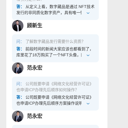
区块链信息服务备案。 二、具体操作流程
1、材料准备：准备个人相关证件/企业相关
答：
从定义上看，数字藏品是通过 NFT技术
信息，如营业执照电子版附件、IPC备案信
发行的非同质化数字资产，具有唯一性和不
息、企业产品介绍、单位公章、材料真实性
可复制性。简单来说，以前的数字资产归属
声明文件（附件官网提供）等。 2、首次进
权属于科技公司，而经过 NFT 技术形成的数
顾新生
行备案信息登记的区块链信息服务实体，先
字资产则属于个人所有，所以具有稀缺性。
进入备案系统网站（网址：
数字藏品的崛起得益于数字技术的推动，借
问：
了解数字藏品发行需要什么资质？
https://bcbeian.ifcert.cn/）。填写备案信息
助区块链技术实现数字艺术品的可信存证，
前需实名注册，填写姓名、手机号、邮箱等
每一个 NFT 作品都映射着特定区块链上的唯
答：
前段时间的新闻大家应该也都看到了，
信息，并设置密码。为防止影响备案申请和
一序列号，不可篡改也不可分割，成功确保
库里花了18万购买了一个NFT头像，国内也
正常接收通知，请如实填写注册信息。注册
了数字艺术品的真实可信。再通过技术进行
有很多明星购买了相似的产品，那么在中国
成功后可登录。 网站首页界面 注册界面 3、
确权，让用户可以直接在小程序购买、鉴赏
如果也想卖这种数字藏品我们需要办理什么
范永宏
首次备案登记详细步骤选择“备案信息登记”
与分享，从而让更多传统文化爱好者能拥有
资质呢？今天我就给大家讲讲相关资质。
选项，然后依次填写申请主体信息——负责
不可复制、永久保存、随时鉴赏分享的收
一、什么是数字藏品？ 从定义上看，数字藏
问：
公司既要申请《网络文化经营许可证》
人信息——服务信息——提交完成。 整体流
藏。 在元宇宙和数字藏品领域，区块链作为
品是通过 NFT技术发行的非同质化数字资
也申请ICP办理先后顺序如何操作？
程 4、申请主体性质和证件类型。（只能上
一种新型的信息技术，具有账本一致性、透
产，具有唯一性和不可复制性。简单来说，
传jpg/png格式图片，单个图片大小不能超过
明可追溯、不可室改等特性，能够为数字文
以前的数字资产归属权属于科技公司，而经
答：
公司既要申请《网络文化经营许可证》
10M） 申请主体信息界面 5、填写完主体信
创作品的版权保护提供高效解决方案。其
过 NFT 技术形成的数字资产则属于个人所
也申请ICP办理先后顺序方案操作说明？
息后，进入下一个负责人信息页面，需要提
中，非同质化通证（NFT，Non-Fungible
有，所以具有稀缺性。数字藏品的崛起得益
供负责人/法定代表人姓名、办公室号码、证
Token）就是一种使用了区块链技术的新型
于数字技术的推动，借助区块链技术实现数
范永宏
件类型、证件号码、手机号码、电子邮箱、
数字作品权属凭证，通过将文创作品的权属
字艺术品的可信存证，每一个 NFT 作品都映
证件附件等。 负责人信息界面 6、按照相应
存储在去中心化的区块链网络上，利用链上
射着特定区块链上的唯一序列号，不可篡改