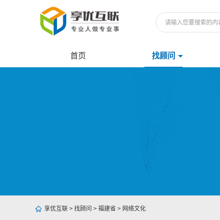
首页
找顾问
享优互联
>
找顾问
>
福建省
>
网络文化