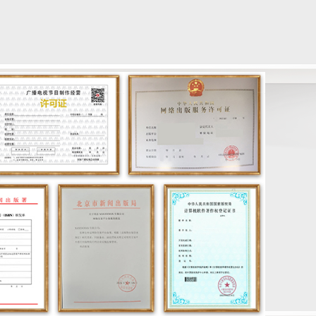
证》？
答：
首先了解自己公司主要是做什么业务，
《网络文化经营许可证》从字面意思上就可
以理解为“从事互联网文化活动以互联网运营
文化产品来达到企业的盈利”通常只要满足这
范永宏
个条件就需要办理《网络文化经营许可证》
了，同时也要了解《网络文化经营许可证》
问：
什么是互联网文化产品的展览、比赛活
具有几种范围，对应自己公司业务来办理不
动？
同的业务范围，共分为六种范围：“音乐、动
漫、网络表演、演出剧（节）目、网络艺术
答：
网络展览、比赛活动是指在运营网络音
品、展览比赛”，比较常见的也是很多企业办
乐、网络演出剧节目、网络表演、网络艺术
理最多的就是“音乐、动漫、网络表演”举个
品、网络动漫业务过程中举办的对应内容的
例子：腾讯的QQ音乐有PC端、移动端、网
网络展览比赛活动。
范永宏
页端，并且公司主营业务就是音乐产品，通
过下载、会员、版权买卖来收费实现公司盈
问：
什么情况下需要办理《网络文化经营许
利，这就是一个典型的“从事互联网文化活
可》经营范围:“动漫”；
动”，就需要办理《网络文化经营许可证》
了。更加广阔的来讲很多的互联网公司、科
答：
网络动漫产品是指网络为主要传播平
技公司、传媒公司，只要涉及并且符合“从事
台，以电脑、手机接受终端的动画、漫画作
互联网文化活动”就需要办理《网络文化经营
品，包括FLASH动画、网络表情、手机动漫
许可证》。
等，但不包括互联网上的动漫电影、电视
范永宏